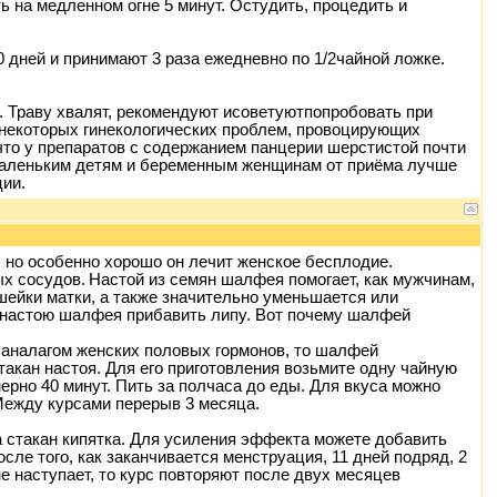
ь на медленном огне 5 минут. Остудить, процедить и
10 дней и принимают 3 раза ежедневно по 1/2чайной ложке.
. Траву хвалят, рекомендуют исоветуютпопробовать при
 некоторых гинекологических проблем, провоцирующих
что у препаратов с содержанием панцерии шерстистой почти
, маленьким детям и беременным женщинам от приёма лучше
ии.
, но особенно хорошо он лечит женское бесплодие.
х сосудов.
Настой из семян шалфея помогает, как мужчинам,
ейки матки, а также значительно уменьшается или
к настою шалфея прибавить липу. Вот почему шалфей
я аналагом женских половых гормонов, то шалфей
акан настоя. Для его приготовления возьмите одну чайную
ерно 40 минут. Пить за полчаса до еды. Для вкуса можно
Между курсами перерыв 3 месяца.
 стакан кипятка. Для усиления эффекта можете добавить
сле того, как заканчивается менструация, 11 дней подряд, 2
не наступает, то курс повторяют после двух месяцев