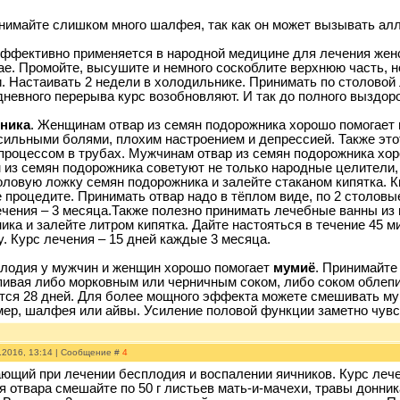
имайте слишком много шалфея, так как он может вызывать алл
ффективно применяется в народной медицине для лечения женс
ае. Промойте, высушите и немного соскоблите верхнюю часть, но
. Настаивать 2 недели в холодильнике. Принимать по столовой 
дневного перерыва курс возобновляют. И так до полного выздор
ника
. Женщинам отвар из семян подорожника хорошо помогает
ильными болями, плохим настроением и депрессией. Также этот
роцессом в трубах. Мужчинам отвар из семян подорожника хор
 из семян подорожника советуют не только народные целители, 
оловую ложку семян подорожника и залейте стаканом кипятка. Ки
 процедите. Принимать отвар надо в тёплом виде, по 2 столовы
ечения – 3 месяца.Также полезно принимать лечебные ванны из 
ка и залейте литром кипятка. Дайте настояться в течение 45 ми
. Курс лечения – 15 дней каждые 3 месяца.
лодия у мужчин и женщин хорошо помогает
мумиё
. Принимайте 
пивая либо морковным или черничным соком, либо соком облепи
тся 28 дней. Для более мощного эффекта можете смешивать му
мер, шалфея или айвы. Усиление половой функции заметно чувс
.2016, 13:14 | Сообщение #
4
ющий при лечении бесплодия и воспалении яичников. Курс лече
я отвара смешайте по 50 г листьев мать-и-мачехи, травы донни