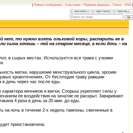
[
Новые сообщения
·
Участники
·
Правила форума
·
Поиск
·
RSS
]
й нет, то нужно взять ольховой коры, распарить ее в
ли сына хочешь – пей на старом месяце, а если дочь – на
лот, в сырых местах. Используется вся трава с узкими
и.
ьность матки, нарушение менструального цикла, эрозию
довых кровотечениях. От бесплодия траву рамшии
а в день через час после еды.
 характера яичников и матки. Спорыш укрепляет силы у
еханизм ее воздействия на зачатие не раскрыт. Заваривают
такана 4 раза в день за 20 мин. до еды.
ть на ночь в течение 2-х недель тампоны, смоченные в
будет приостановлена.