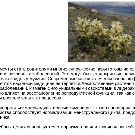
мечты стать родителями многие супружеские пары готовы испо
чине различных заболеваний. Это могут быть эндокринные нару
матозоидов у мужчин. Современные методы лечения очень эфф
ептов народной медицине не теряется.Лекарственные растения 
 заболеваний. Измаген с его уникальными свойствами в лидерах
но влияет на восстановление репродуктивной функции, так как 
я воспалительных процессов.
епарата «измаген»единственный компонент - трава панацерия ш
йства способствует нормализации менструального цикла, пред
ника.
ебных целях используется отвар измагена или травяная настойк