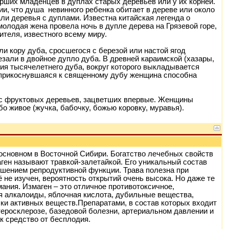
рших младенцев в дуплах старых деревьев или у их корней.
и, что душа невинного ребенка обитает в дереве или около
ли деревья с дуплами. Известна китайская легенда о
 молодая жена провела ночь в дупле дерева на Грязевой горе,
ителя, известного всему миру.
ли кору дуба, сросшегося с березой или настой ягод
зали в двойное дупло дуба. В древней караимской (хазары,
я тысячелетнего дуба, вокруг которого выкладывается
ы прикоснувшаяся к священному дубу женщина способна
 с фруктовых деревьев, зацветших впервые. Женщины
о живое (жучка, бабочку, божью коровку, муравья).
 основном
в Восточной Сибири. Богатство лечебных свойств
аген называют травкой-залетайкой. Его уникальный состав
ушением репродуктивной функции. Трава полезна при
 не изучен, вероятность открытий очень высока. Но даже те
ания. Измаген – это отличное противотоксичное,
 алкалоиды, яблочная кислота, дубильные вещества,
и активных веществ.Препаратами, в состав которых входит
еросклерозе, базедовой болезни, артериальном давлении и
к средство от бесплодия.