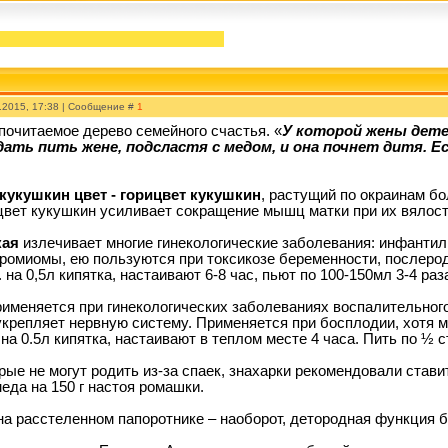
.2015, 17:38 | Сообщение #
1
почитаемое дерево семейного счастья. «
У которой жены дете
 дать пить жене, подсластя с медом, и она почнет дитя. Ес
кукушкин цвет - горицвет кукушкин
, растущий по окраинам бо
цвет кукушкин усиливает сокращение мышц матки при их вялост
кая
излечивает многие гинекологические заболевания: инфантил
ромиомы, ею пользуются при токсикозе беременности, послеро
. на 0,5л кипятка, настаивают 6-8 час, пьют по 100-150мл 3-4 раз
именяется при гинекологических заболеваниях воспалительного
крепляет нервную систему. Применяется при босплодии, хотя м
 на 0.5л кипятка, настаивают в теплом месте 4 часа. Пить по ½ с
ые не могут родить из-за спаек, знахарки рекомендовали стави
 меда на 150 г настоя ромашки.
 на расстеленном папоротнике – наоборот, детородная функция 