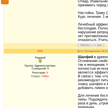
Отвар. Измельчён
принимать перед е
Настойка. Траву (
Курс лечения- 1 м
Лечебный эффект 
бесплодии. Полно
нарушение репрод
нет противопоказ
отказаться. Учит
RVS
Дата: Понедельник, 04.01
Шалфей
в древно
Рядовой
Основными свойст
так и женщинам. 
Группа: Администраторы
полностью исчеза
Сообщений:
9
является эффект
Репутация:
0
В связи с тем, ч
Статус:
Offline
рекомендуют пить
ложку шалфея и з
добавить лимон и
Для лечения бесп
липы. Подождите, 
раза в день, утро
перерыва.