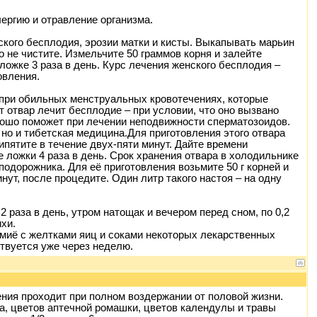
ергию и отравление организма.
кого бесплодия, эрозии матки и кисты. Выкапывать марьин
 не чистите. Измельчите 50 граммов корня и залейте
ложке 3 раза в день. Курс лечения женского бесплодия –
овления.
 при обильных менструальных кровотечениях, которые
 отвар лечит бесплодие – при условии, что оно вызвано
ошо поможет при лечении неподвижности сперматозоидов.
но и тибетская медицина. Для приготовления этого отвара
пятите в течение двух-пяти минут. Дайте времени
е ложки 4 раза в день. Срок хранения отвара в холодильнике
подорожника. Для её приготовления возьмите 50 г корней и
нут, после процедите. Один литр такого настоя – на одну
2 раза в день, утром натощак и вечером перед сном, по 0,2
хи.
миё с желтками яиц и соками некоторых лекарственных
твуется уже через неделю.
ния проходит при полном воздержании от половой жизни.
ка, цветов аптечной ромашки, цветов календулы и травы