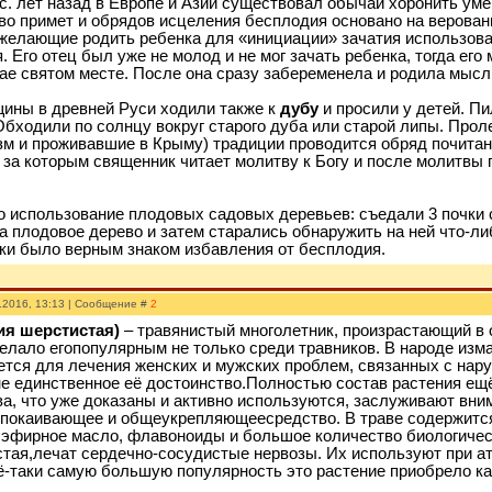
с. лет назад в Европе и Азии существовал обычай хоронить уме
о примет и обрядов исцеления бесплодия основано на веровани
 желающие родить ребенка для «инициации» зачатия использова
 Его отец был уже не молод и не мог зачать ребенка, тогда его
тае святом месте. После она сразу забеременела и родила мысл
ины в древней Руси ходили также к
дубу
и просили у детей. Пи
бходили по солнцу вокруг старого дуба или старой липы. Проле
м и проживавшие в Крыму) традиции проводится обряд почитани
, за которым священник читает молитву к Богу и после молитв
 использование плодовых садовых деревьев: съедали 3 почки
а плодовое дерево и затем старались обнаружить на ней что-либ
и было верным знаком избавления от бесплодия.
.2016, 13:13 | Сообщение #
2
ия шерстистая)
– травянистый многолетник, произрастающий в
делало егопопулярным не только среди травников. В народе изм
ется для лечения женских и мужских проблем, связанных с нар
не единственное её достоинство. Полностью состав растения ещё
а, что уже доказаны и активно используются, заслуживают вним
покаивающее и общеукрепляющеесредство. В траве содержится
эфирное масло, флавоноиды и большое количество биологическ
тая,лечат сердечно-сосудистые нервозы. Их используют при ат
ё-таки самую большую популярность это растение приобрело ка