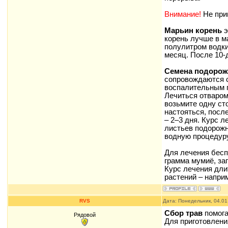
Внимание!
Не прин
Марьин корень
э
корень лучше в м
полулитром водки
месяц. После 10-
Семена подорож
сопровождаются с
воспалительным п
Лечиться отваром
возьмите одну ст
настояться, после
– 2–3 дня. Курс л
листьев подорожни
водную процедуру
Для лечения бесп
грамма мумиё, за
Курс лечения дли
растений – напри
RVS
Дата: Понедельник, 04.01
Сбор трав
помога
Рядовой
Для приготовлени