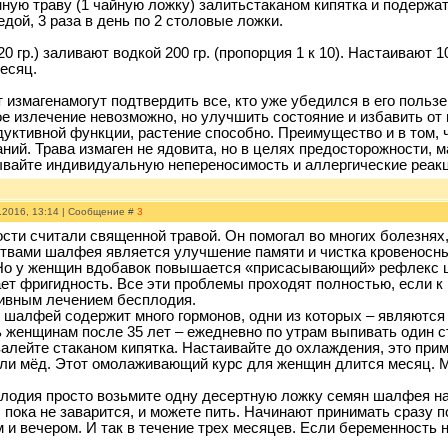
ную траву (1 чайную ложку) залитьстаканом кипятка и подержат
дой, 3 раза в день по 2 столовые ложки.
20 гр.) заливают водкой 200 гр. (пропорция 1 к 10). Настаивают 
есяц.
измагенамогут подтвердить все, кто уже убедился в его пользе
е излечение невозможно, но улучшить состояние и избавить от
уктивной функции, растение способно. Преимущество и в том, 
аний. Трава измаген не ядовита, но в целях предосторожности
ывайте индивидуальную непереносимость и аллергические реакц
.2016, 13:14 | Сообщение #
3
сти считали священной травой. Он помогал во многих болезнях
вами шалфея является улучшение памяти и чистка кровеносны
Но у женщин вдобавок повышается «присасывающий» рефлекс ш
ет фригидность. Все эти проблемы проходят полностью, если 
ивным лечением бесплодия.
то шалфей содержит много гормонов, одни из которых – являютс
 женщинам после 35 лет – ежедневно по утрам выпивать один ст
алейте стаканом кипятка. Настаивайте до охлаждения, это прим
ли мёд. Этот омолаживающий курс для женщин длится месяц. 
лодия просто возьмите одну десертную ложку семян шалфея на
пока не заварится, и можете пить. Начинают принимать сразу по
м и вечером. И так в течение трех месяцев. Если беременность 