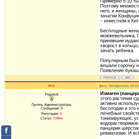
Примерно 5-10 ты
Поэтому множеств
него, и женщины,
зачатии Конфуция.
– известном в Ки
Бесплодные женщ
можжевельника. О
принявшие иудаиз
хворост в кольцо
зачать ребенка.
Популярным было
вешали сорочку н
Появление букашк
RVS
Дата: Понедельник, 04.01
Измаген (панцер
Рядовой
этого растения с
активно использу
Группа: Администраторы
бесплодии и это 
Сообщений:
9
лечебные свойств
Репутация:
0
тонизирующее, ус
Статус:
Offline
водорастворимое 
панцерия шерстис
ревматизме. И вс