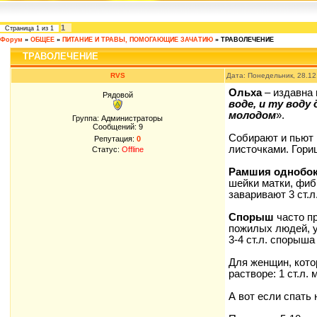
1
Страница
1
из
1
Форум
»
ОБЩЕЕ
»
ПИТАНИЕ И ТРАВЫ, ПОМОГАЮЩИЕ ЗАЧАТИЮ
»
ТРАВОЛЕЧЕНИЕ
ТРАВОЛЕЧЕНИЕ
RVS
Дата: Понедельник, 28.12
Ольха
– издавна 
Рядовой
воде, и ту воду
молодом
».
Группа: Администраторы
Сообщений:
9
Собирают и пьют
Репутация:
0
листочками. Гори
Статус:
Offline
Рамшия однобо
шейки матки, фиб
заваривают 3 ст.л
Спорыш
часто пр
пожилых людей, у
3-4 ст.л. спорыша
Для женщин, котор
растворе: 1 ст.л.
А вот если спать